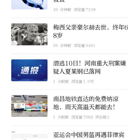
40 分钟前
浏览量
7138
梅西父亲豪尔赫去世，终年6
8岁
56 分钟前
浏览量
9461
潜逃10日！河南重大刑案嫌
疑人夏某钢已落网
1 小时前
浏览量
1.0万
南昌地铁直达的免费纳凉
地，雨天高温天都能去！
1 小时前
浏览量
7082
评论数
1
亚运会中国男篮再遇菲律宾