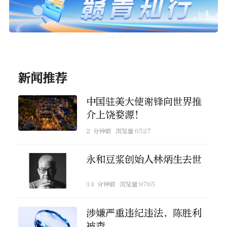
新闻推荐
中国驻美大使谢锋向世界推
介上饶婺源！
2 分钟前
浏览量
6527
永和豆浆创始人林炳生去世
34 分钟前
浏览量
9765
涉嫌严重违纪违法，陈胜利
被查