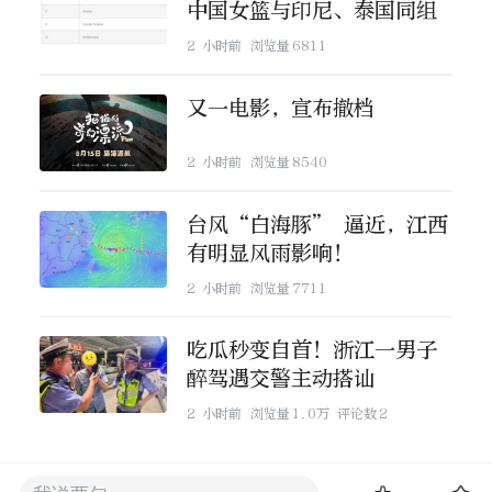
中国女篮与印尼、泰国同组
2 小时前
浏览量
6811
又一电影，宣布撤档
2 小时前
浏览量
8540
台风“白海豚” 逼近，江西
有明显风雨影响！
2 小时前
浏览量
7711
吃瓜秒变自首！浙江一男子
醉驾遇交警主动搭讪
2 小时前
浏览量
1.0万
评论数
2