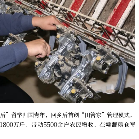
0后”留学归国青年，回乡后首创“田管家”管理模式，
800万斤，带动5500余户农民增收，在赣鄱粮仓写