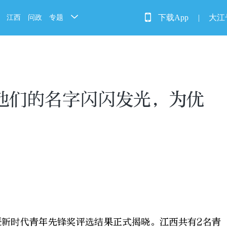
下载App
|
大江
江西
问政
专题
他们的名字闪闪发光，为优
章暨新时代青年先锋奖评选结果正式揭晓。江西共有2名青