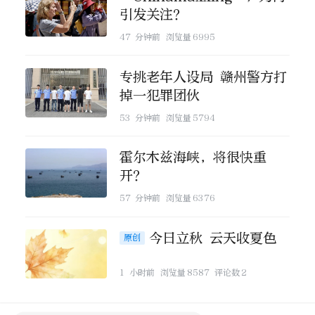
引发关注？
47 分钟前
浏览量
6995
专挑老年人设局 赣州警方打
掉一犯罪团伙
53 分钟前
浏览量
5794
霍尔木兹海峡，将很快重
开？
57 分钟前
浏览量
6376
今日立秋 云天收夏色
原创
1 小时前
浏览量
8587
评论数
2