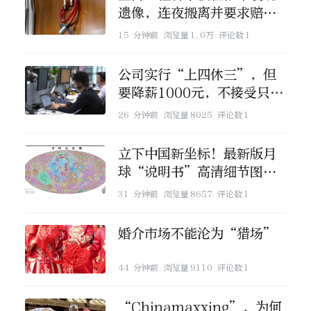
遗像，连夜搬离并要求赔偿
损失
15 分钟前
浏览量
1.0万
评论数
1
公司实行“上四休三”，但
要降薪1000元，不接受只能
辞职
26 分钟前
浏览量
8025
评论数
1
立下中国新坐标！最新版月
球“说明书”高清细节图来
了
31 分钟前
浏览量
8657
评论数
1
婚介市场不能沦为“猎场”
44 分钟前
浏览量
9110
评论数
1
“Chinamaxxing”，为何