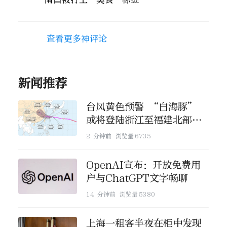
查看更多神评论
新闻推荐
台风黄色预警 “白海豚”
或将登陆浙江至福建北部沿
海地区
2 分钟前
浏览量
6735
OpenAI宣布：开放免费用
户与ChatGPT文字畅聊
14 分钟前
浏览量
5380
上海一租客半夜在柜中发现