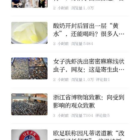
2 小时前
浏览量
1.0万
酸奶开封后冒出一层“黄
水”，还能喝吗？很多人都
搞错了
2 小时前
浏览量
5484
女子洗虾洗出密密麻麻线状
虫子，网友：这是寄生虫还
是虾崽？
2 小时前
浏览量
1.0万
评论数
1
浙江省博物馆致歉：向受到
影响的观众致歉
3 小时前
浏览量
7304
评论数
5
欧足联称因凡蒂诺道歉“改