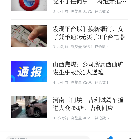
变不了任何事” 将继续抵制
世界杯
3 小时前
浏览量
6172
评论数
2
发现平台以旧换新漏洞，女
子凭手速0元买了3千台电器
3 小时前
浏览量
8664
评论数
4
山西焦煤：公司所属西曲矿
发生事故致1人遇难
4 小时前
浏览量
8200
评论数
1
河南三门峡一吉利试驾车撞
进大众4S店，吉利回应
4 小时前
浏览量
9021
评论数
5
8