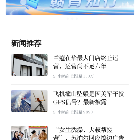
新闻推荐
兰蔻在华最大门店终止运
营，运营尚不足六年
2 小时前
浏览量
1.0万
飞机撞山坠毁是因美军干扰
GPS信号？最新披露
2 小时前
浏览量
9893
“女生洗澡，大叔帮搓
背”，苏泊尔回应擦边广告