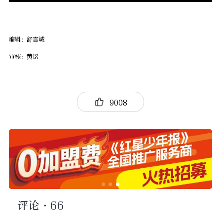
编辑：舒言诚
审核：黄铭
9008
评论
·66