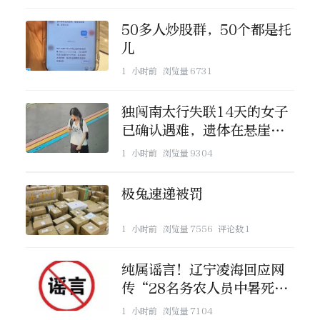
50多人炒股群，50个都是托
儿
1 小时前
浏览量
6731
独闯南太行失联14天的女子
已确认遇难，遗体在悬崖被
找到
1 小时前
浏览量
9304
极兔速递被罚
1 小时前
浏览量
7556
评论数
1
纯属谣言！辽宁凌海回应网
传“28名务农人员中暑死
亡”
1 小时前
浏览量
7104