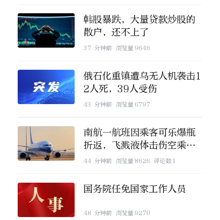
韩股暴跌，大量贷款炒股的
散户，还不上了
37 分钟前
浏览量
9646
俄石化重镇遭乌无人机袭击1
2人死，39人受伤
43 分钟前
浏览量
6797
南航一航班因乘客可乐爆瓶
折返，飞溅液体击伤空乘眼
部
44 分钟前
浏览量
8626
评论数
1
国务院任免国家工作人员
48 分钟前
浏览量
9270