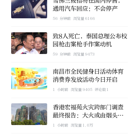
雪佛兰被指将在国内停售，
通用汽车回应：不会停产
56 分钟前
浏览量
6166
致8人死亡，泰国总理公布校
园枪击案枪手作案动机
59 分钟前
浏览量
9473
南昌市全民健身日活动体育
消费券发放活动今日开启
1 小时前
浏览量
9405
评论数
1
香港宏福苑火灾跨部门调查
最终报告：大火或由烟头引
起
1 小时前
浏览量
1.0万