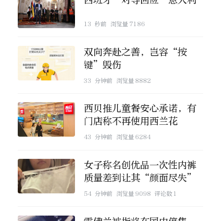
13 秒前
浏览量
7186
双向奔赴之善，岂容“按
键”毁伤
33 分钟前
浏览量
8882
西贝推儿童餐安心承诺，有
门店称不再使用西兰花
43 分钟前
浏览量
6284
女子称名创优品一次性内裤
质量差到让其“颜面尽失”
54 分钟前
浏览量
9098
评论数
1